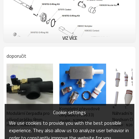
VIZ VÍCE
doporučit
Kompletní převodové
Cookie settings
Modulární čerpadla pro
Náhradní trys
čerpadlo (165633)
přívod prášku 8mm
Nordson CN1
model : N288552
We use cookies to provide you with the best possible
model : N288552
model : N2885
koronové čerpadlo
experience. They also allow us to analyze user behavior in
344251
order to constantly improve the website for you.