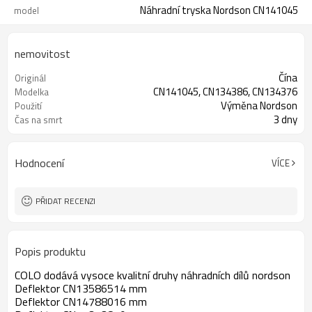
Náhradní tryska Nordson CN141045
model
nemovitost
Čína
Originál
CN141045, CN134386, CN134376
Modelka
Výměna Nordson
Použití
3 dny
Čas na smrt
Hodnocení
VÍCE
PŘIDAT RECENZI
Popis produktu
COLO dodává vysoce kvalitní druhy náhradních dílů nordson
Deflektor CN13586514 mm
Deflektor CN14788016 mm