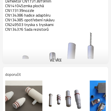
Deflektor CN17313819mm
CN141045zrnka plochá
CN173139nozzle
CN134386 hadice adaptéru
CN134385 opotřebení rukávu
CN249503 tryska s tryskami
CN134376 Sada rezistorů
VIZ VÍCE
doporučit