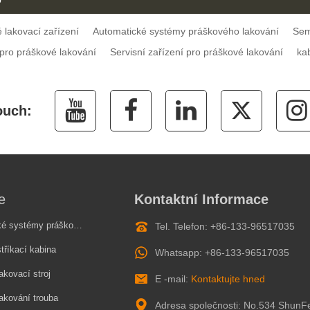
 lakovací zařízení
Automatické systémy práškového lakování
Sem
 pro práškové lakování
Servisní zařízení pro práškové lakování
ka
e
Kontaktní Informace
stémy práškového lakování
Tel. Telefon: +86-133-96517035
tříkací kabina
Whatsapp: +86-133-96517035
akovací stroj
E -mail:
Kontaktujte hned
akování trouba
Adresa společnosti: No.534 ShunF