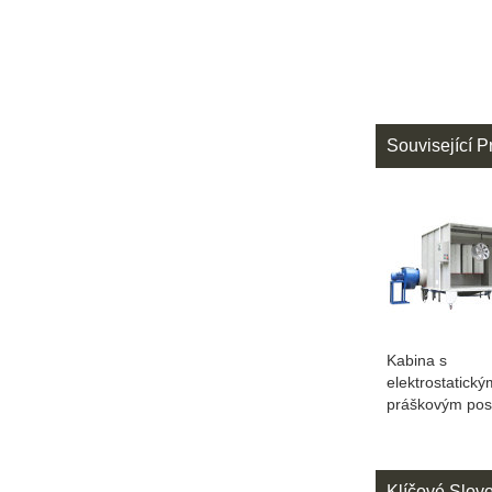
Související P
Kabina s
elektrostatický
práškovým pos
Klíčové Slov