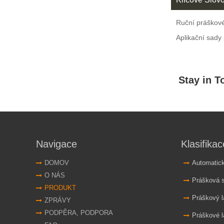
Ruční práškové
Aplikační sady
Navigace
Klasifikac
DOMOV
Automatické sy
O NÁS
Prášková s
PRODUKT
Práškový l
ZPRÁVY
PODPĚRA, PODPORA
Práškové l