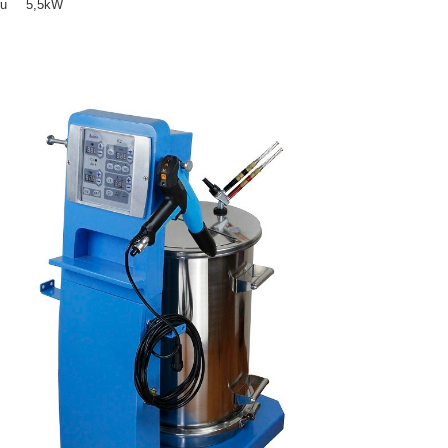
ru
5,5kW