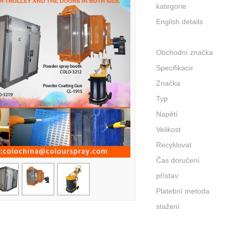
kategorie
English details
Obchodní značka
Specifikace
Značka
Typ
Napětí
Velikost
Recyklovat
Čas doručení
přístav
Platební metoda
stažení