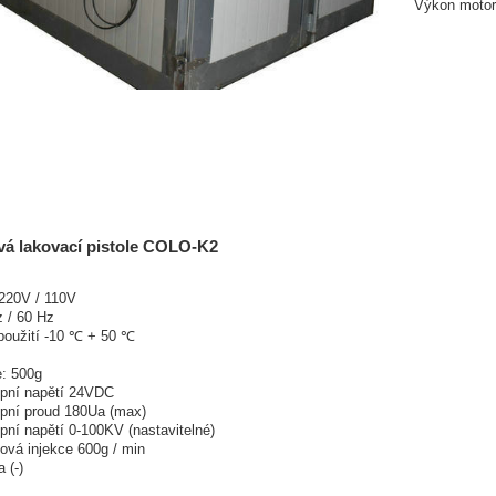
Výkon moto
vá lakovací pistole COLO-K2
220V / 110V
 / 60 Hz
 použití -10 ℃ + 50 ℃
e: 500g
upní napětí 24VDC
pní proud 180Ua (max)
pní napětí 0-100KV (nastavitelné)
ová injekce 600g / min
 (-)