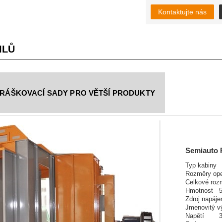
Kontaktujte nás
ILŮ
PRÁŠKOVACÍ SADY PRO VĚTŠÍ PRODUKTY
Semiauto 
Typ kabiny
Rozměry ope
Celkové ro
Hmotnost
5
Zdroj napáje
Jmenovitý 
Napětí
3