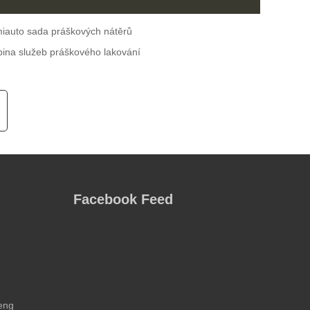
iauto sada práškových nátěrů
bina služeb práškového lakování
Facebook Feed
eng