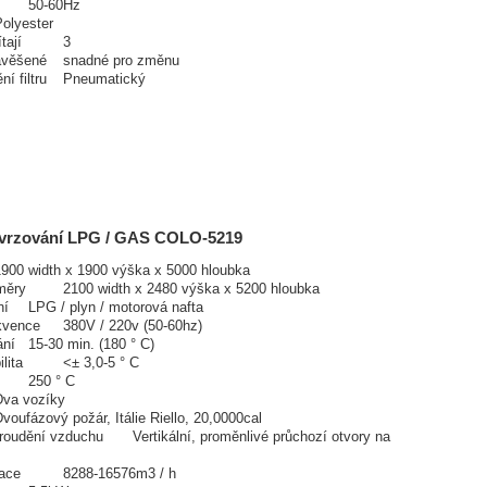
50-60Hz
olyester
ítají
3
zavěšené
snadné pro změnu
ní filtru
Pneumatický
tvrzování LPG / GAS COLO-5219
900 width x 1900 výška x 5000 hloubka
změry
2100 width x 2480 výška x 5200 hloubka
ní
LPG / plyn / motorová nafta
ekvence
380V / 220v (50-60hz)
ání
15-30 min. (180 ° C)
ilita
<± 3,0-5 ° C
.
250 ° C
va vozíky
voufázový požár, Itálie Riello, 20,0000cal
 proudění vzduchu
Vertikální, proměnlivé průchozí otvory na
lace
8288-16576m3 / h