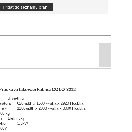
Přidat do seznamu přání
Prášková lakovací kabina COLO-3212
drive-thru
rátora
620width x 1500 výška x 2920 hloubka
změry
1200width x 2033 výška x 3000 hloubka
00 kg
ní
Elektrický
výkon
3,5kW
80V