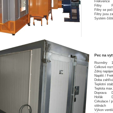
Frekvence
Filtry
P
Filtry se poč
Filtry jsou 
Systém čiště
Pec na vy
Rozměry
1
Celkové ro
Zdroj napáje
Napětí / Fr
Doba zahřív
Teplotní stab
Teplota max
Doprava
D
Hořák
D
Cirkulace /
stěnách
Výkon venti