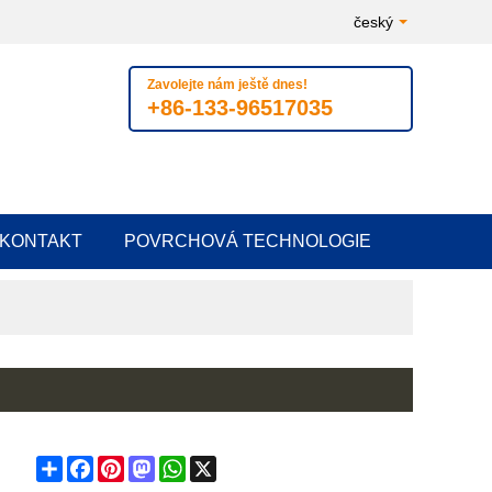
český
Zavolejte nám ještě dnes!
+86-133-96517035
KONTAKT
POVRCHOVÁ TECHNOLOGIE
Share
Facebook
Pinterest
Mastodon
WhatsApp
X