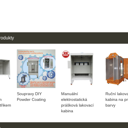
rodukty
Soupravy DIY
Manuální
Ruční lakov
m
Powder Coating
elektrostatická
kabina na p
třikem
prášková lakovací
barvy
kabina
o