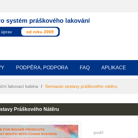
ro systém práškového lakování
 úprav
od roku 2009
VY
PODPĚRA, PODPORA
FAQ
APLIKACE
ční lakovací kabina
/
Semiauto sestavy práškového nátěru
stavy Práškového Nátěru
podíl