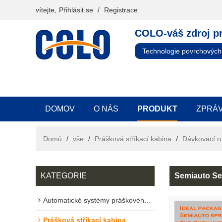
vítejte,
Přihlásit se
/
Registrace
COLO-váš zdroj p
Technologie povrchových
DOMOV
O NÁS
PRODUKT
ZPRÁ
Domů
/
vše
/
Prášková stříkací kabina
/
Dávkovací ru
KATEGORIE
Semiauto Se
Automatické systémy práškového lakování
Prášková stříkací kabina