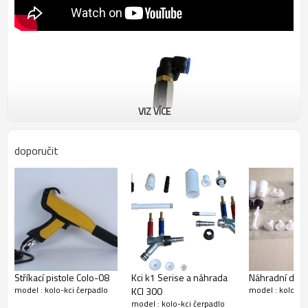
VIZ VÍCE
doporučit
Stříkací pistole Colo-08
Kci k1 Serise a náhrada
Náhradní díly 
model : kolo-kci čerpadlo
model : kolo-kc
KCI 300
model : kolo-kci čerpadlo