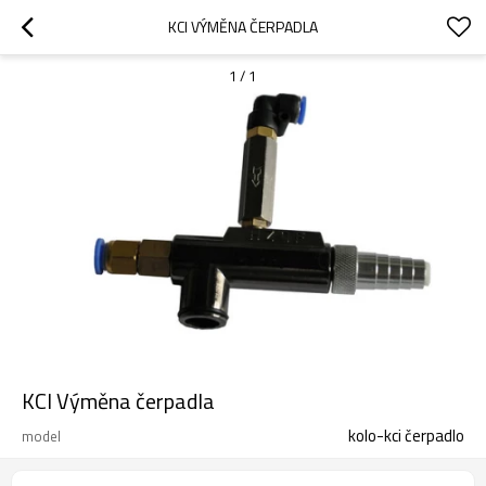
KCI VÝMĚNA ČERPADLA
1
/
1
KCI Výměna čerpadla
kolo-kci čerpadlo
model