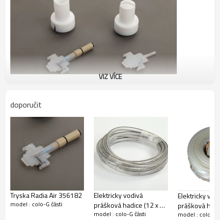
VIZ VÍCE
doporučit
Jak nakupovat s HICOLO?
Tryska Radia Air 356182
Elektricky vodivá
Elektricky vod
model : colo-G části
prášková hadice (12 x 18
prášková hadi
model : colo-G části
mm)
model : colo-G č
(standardní ve