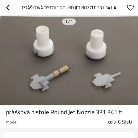
PRÁŠKOVÁ PISTOLE ROUND JET NOZZLE 331 341 #
1
/
1
prášková pistole Round Jet Nozzle 331 341 #
colo-G části
model