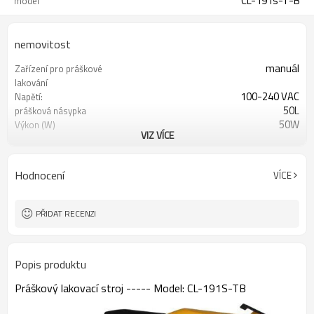
CL-191s-T-B
model
nemovitost
manuál
Zařízení pro práškové
lakování
100-240 VAC
Napětí:
50L
prášková násypka
50W
Výkon (W)
VIZ VÍCE
56 * 52 * 69CM
Rozměr (L * W * H):
55KGS
Hmotnost:
Hodnocení
VÍCE
PŘIDAT RECENZI
Popis produktu
Práškový lakovací stroj ----- Model: CL-191S-TB