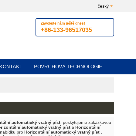
český
Zavolejte nám ještě dnes!
+86-133-96517035
KONTAKT
POVRCHOVÁ TECHNOLOGIE
tální automatický vratný píst
, poskytujeme zakázkovou
rizontální automatický vratný píst
a
Horizontální
u nabídku pro
Horizontální automatický vratný píst
,