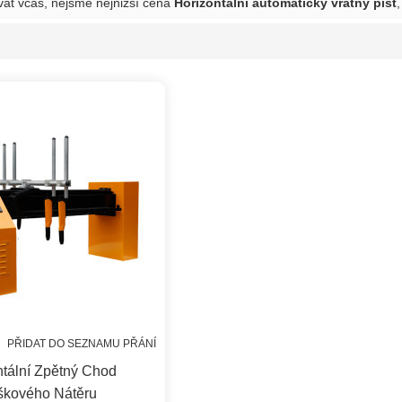
at včas, nejsme nejnižší cena
Horizontální automatický vratný píst
PŘIDAT DO SEZNAMU PŘÁNÍ
ntální Zpětný Chod
škového Nátěru