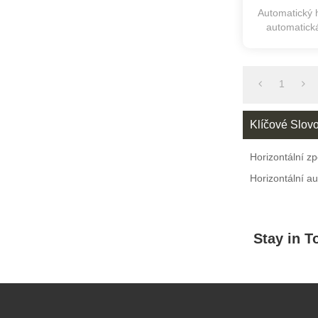
Automatický h
automatick
sp
1
Klíčové Slov
Horizontální z
Horizontální au