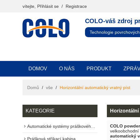
vítejte,
Přihlásit se
/
Registrace
COLO-váš zdroj p
Technologie povrchových
DOMOV
O NÁS
PRODUKT
ZPRÁ
Domů
/
vše
/
Horizontální automatický vratný píst
KATEGORIE
Horizontální
COLO powder 
Automatické systémy práškového lakování
velkoobchodní
automatický v
Prášková stříkací kabina