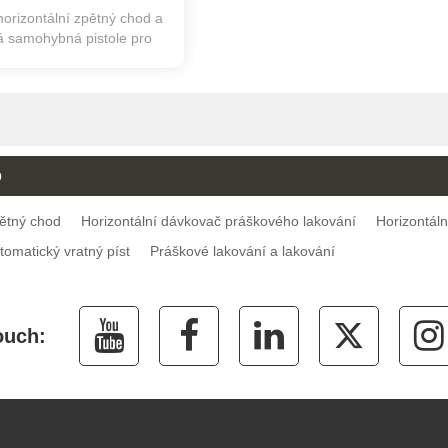
orizontální zpětný chod a
á samohybná pistole pro
eciální obrobky.
o
pětný chod
Horizontální dávkovač práškového lakování
Horizontáln
tomatický vratný píst
Práškové lakování a lakování