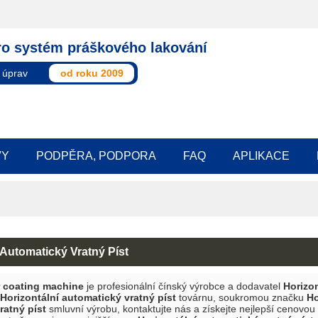
ro systém práškového lakování
 úprav
od roku 2009
VY
PODPĚRA, PODPORA
FAQ
APLIKACE
 Automatický Vratný Píst
coating machine
je profesionální čínský výrobce a dodavatel
Horizon
Horizontální automatický vratný píst
továrnu, soukromou značku
Ho
ratný píst
smluvní výrobu, kontaktujte nás a získejte nejlepší cenovo