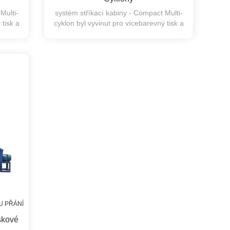
Multi-
systém stříkací kabiny - Compact Multi-
 tisk a
cyklon byl vyvinut pro vícebarevný tisk a
šku
rychlé spolehlivé výměny prášku
U PŘÁNÍ
škové