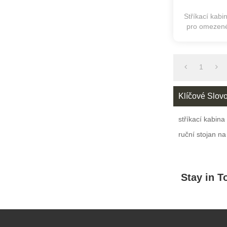
Stříkací kabi
pro omezené 
mal
1
Klíčové Slov
stříkací kabina
ruční stojan n