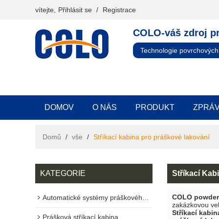
vítejte,
Přihlásit se
/
Registrace
COLO-váš zdroj p
Technologie povrchových
DOMOV
O NÁS
PRODUKT
ZPRÁ
Domů
/
vše
/
Stříkací kabina pro práškové lakování
KATEGORIE
Stříkací Kab
COLO powder 
Automatické systémy práškového lakování
zakázkovou ve
Stříkací kabi
Prášková stříkací kabina