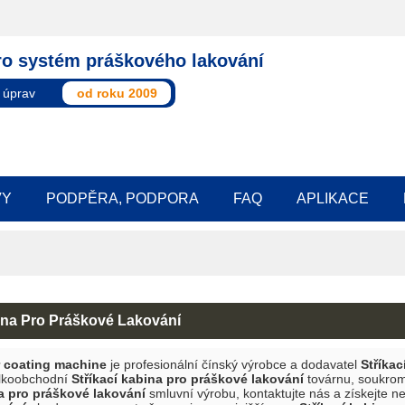
ro systém práškového lakování
 úprav
od roku 2009
VY
PODPĚRA, PODPORA
FAQ
APLIKACE
ina Pro Práškové Lakování
coating machine
je profesionální čínský výrobce a dodavatel
Stříkac
lkoobchodní
Stříkací kabina pro práškové lakování
továrnu, soukro
na pro práškové lakování
smluvní výrobu, kontaktujte nás a získejte n