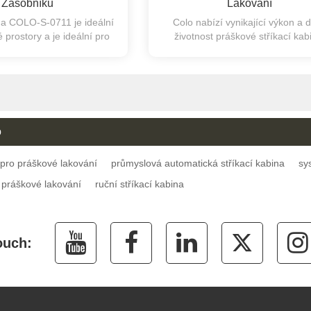
Zásobníku
Lakování
na COLO-S-0711 je ideální
Colo nabízí vynikající výkon a d
prostory a je ideální pro
životnost práškové stříkací kab
é výrobní série.
o
 pro práškové lakování
průmyslová automatická stříkací kabina
sy
a práškové lakování
ruční stříkací kabina