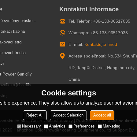
e
Kontaktní Informace
stémy práškového lakování
Tel. Telefon: +86-133-96517035
tříkací kabina
Whatsapp: +86-133-96517035
akovací stroj
E -mail:
Kontaktujte hned
akování trouba
Adresa společnosti: No.534 ShunF
tví
RD, TangXi District, Hangzhou city,
t Powder Gun díly
China
avníku a jeho díly
Cookie settings
stroj
ible experience. They also allow us to analyze user behavior in
Reject All
Accept Selection
Accept all
ontaktujte nás
Často kladené dotazy
Prohlášení o ochraně soukromí
Necessary
Analytics
Preferences
Marketing
 © 2026
Hangzhou Color Powder coating Equipment co.,ltd
Support By