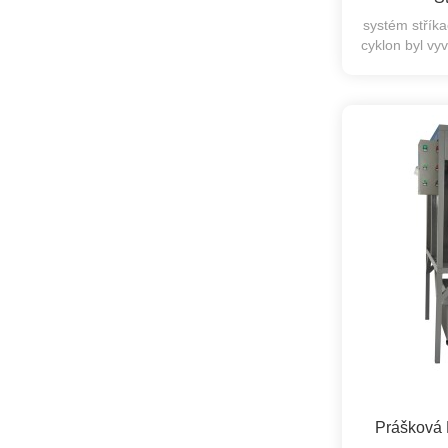
systém stříka
cyklon byl vyv
rychlé sp
Prášková 