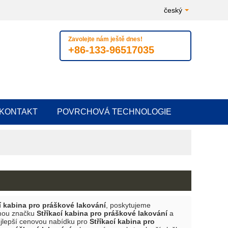
český
Zavolejte nám ještě dnes!
+86-133-96517035
KONTAKT
POVRCHOVÁ TECHNOLOGIE
í kabina pro práškové lakování
, poskytujeme
mou značku
Stříkací kabina pro práškové lakování
a
ejlepší cenovou nabídku pro
Stříkací kabina pro