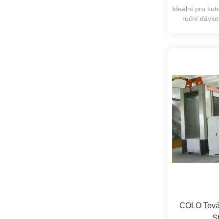
Ideální pro ko
ruční dávko
COLO Továr
St