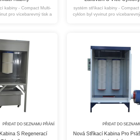
cí kabiny - Compact Multi-
systém stříkací kabiny - Compact 
inut pro vícebarevný tisk a
cyklon byl vyvinut pro vícebarevný
olehlivé výměny prášku
rychlé spolehlivé výměny prá
PŘIDAT DO SEZNAMU PŘÁNÍ
PŘIDAT DO SEZNAM
Kabina S Regenerací
Nová Stříkací Kabina Pro Prá