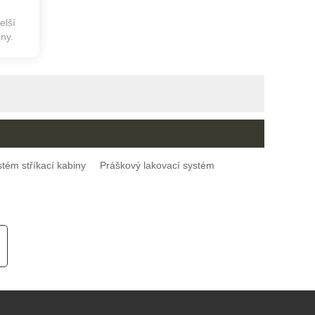
elší
iny.
stém stříkací kabiny
Práškový lakovací systém