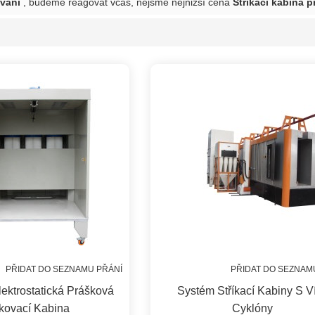
vání
, budeme reagovat včas, nejsme nejnižší cena
Stříkací kabina 
PŘIDAT DO SEZNAMU PŘÁNÍ
PŘIDAT DO SEZNAM
ektrostatická Prášková
Systém Stříkací Kabiny S V
kovací Kabina
Cyklóny