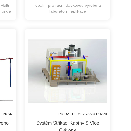
Multi-
Ideální pro ruční dávkovou výrobu a
 tisk a
laboratorní aplikace
šku
U PŘÁNÍ
PŘIDAT DO SEZNAMU PŘÁNÍ
vého
Systém Stříkací Kabiny S Více
Cyklóny