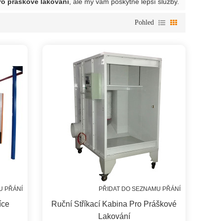
pro práškové lakování
, ale my vám poskytne lepší služby.
Pohled
U PŘÁNÍ
PŘIDAT DO SEZNAMU PŘÁNÍ
íce
Ruční Stříkací Kabina Pro Práškové
Lakování