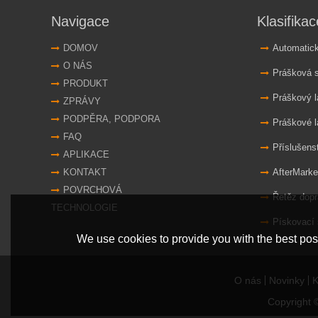
Navigace
Klasifikac
DOMOV
Automatické sy
O NÁS
Prášková s
PRODUKT
Práškový l
ZPRÁVY
PODPĚRA, PODPORA
Práškové l
FAQ
Příslušens
APLIKACE
KONTAKT
AfterMarke
POVRCHOVÁ
Řetěz dopr
TECHNOLOGIE
Pískovací 
We use cookies to provide you with the best poss
O nás
Novinky
K
Copyright