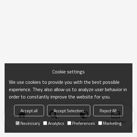
Cookie settings
We use cookies to provide you with the best possible
experience. They also allow us to analyze user behavior in
order to constantly improve the website for you.
Accept all
Accept Selection
Reject All
Domů
Vyhledávání
kategorie
Poslat dotaz
Necessary
Analytics
Preferences
Marketing