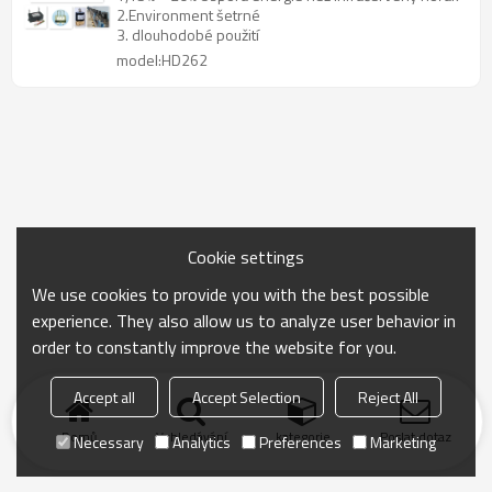
2.Environment šetrné
3. dlouhodobé použití
model:HD262
Cookie settings
We use cookies to provide you with the best possible
experience. They also allow us to analyze user behavior in
order to constantly improve the website for you.
Accept all
Accept Selection
Reject All
Domů
Vyhledávání
kategorie
Poslat dotaz
Necessary
Analytics
Preferences
Marketing