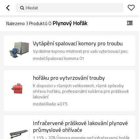
Hledat
Plynový Hořák
Nalezeno
3
Produktů O
Vytápění spalovací komory pro troubu
Vyrábíme topnou místnost pro vaši vytvrzovací pec.
model:Spalovací komora 01
hořáku pro vytvrzování trouby
K dispozici v různých velikostech, různé způsoby
ohřevu hořáku, profesionální sušárna pro práškové
lakování
model:Riello 40 FS
Infračervené práškové lakování plynové
průmyslové ohřívače
1,15% ~ 20% Úspora energie než infračervený hořák