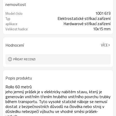
nemovitost
1001 673
Model číslo
Elektrostatické stříkací zařízení
Typ
Hardwarové stříkací zařízení
aplikace
10x15 mm
Velikost hadice
Hodnocení
VÍCE
PŘIDAT RECENZI
Popis produktu
Rollo 60 metrů
jeho jemný prášek je v elektricky nabitém stavu, který je
generován vnitřním třením hrubého vnitřního povrchu trubky
během transportu. Tyto vysoké statické náboje se nemusí
dostat z bezpečnostních důvodů na člověka nebo stroj v
důsledku nebezpečí výbuchu ve vhodné směsi prášek-