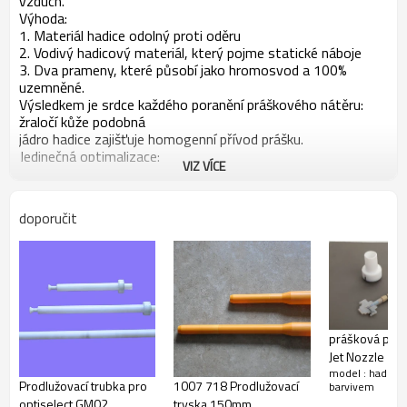
vzduch.
Výhoda:
1. Materiál hadice odolný proti oděru
2. Vodivý hadicový materiál, který pojme statické náboje
3. Dva prameny, které působí jako hromosvod a 100%
uzemněné.
Výsledkem je srdce každého poranění práškového nátěru:
žraločí kůže podobná
jádro hadice zajišťuje homogenní přívod prášku.
Jedinečná optimalizace:
VIZ VÍCE
Pro spojení vlastností těchto tří komponent v produktu je
potřeba speciální vytlačovací stroj. Prášková hadice
EXITFLEX byla rozsáhle testována a osvědčila se 100krát.
doporučit
Po dlouhodobých pokusech vedly optimalizace k
optimálnímu výstupu prášku a vysoké odolnosti proti
opotřebení。
Když jsou práškové barvy neseny proudem vzduchu, dochází
k elektrostatickému nabíjení. Normálně je tento náboj
odebírán uzemněním. U plastových hadic není toto možné.
Pro zmírnění této situace má nová prášková hadice
prášková pist
elektricky vodivý uhlíkový pás, který rozptýlí třecí náboj.
Jet Nozzle 33
Uzemněná prášková hadice je uzemněna vnějším nebo
model : hadice
vnitřním uzemňovacím kontaktem např. Uzemněním
Prodlužovací trubka pro
1007 718 Prodlužovací
barvivem
optiselect GM02
tryska 150mm