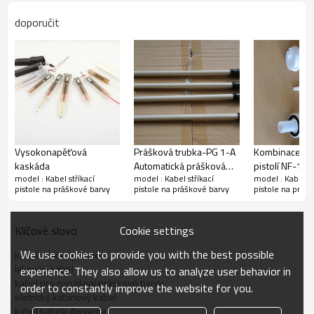
doporučit
Vysokonapěťová
Prášková trubka-PG 1-A
Kombinace pr
kaskáda
Automatická prášková
pistolí NF-18
model : Kabel stříkací
model : Kabel stříkací
model : Kabel st
pistole
pistole na práškové barvy
pistole na práškové barvy
pistole na práš
Cookie settings
Klíčové slovo
We use cookies to provide you with the best possible
kabel stříkací pistole
lakovací kabel
experience. They also allow us to analyze user behavior in
kabel pro nanášení práškové barvy
order to constantly improve the website for you.
eletrický kabinový kabel
kabel kabelu itwgema