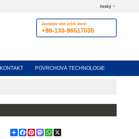
český
Zavolejte nám ještě dnes!
+86-133-96517035
KONTAKT
POVRCHOVÁ TECHNOLOGIE
Share
Facebook
Pinterest
Mastodon
WhatsApp
X