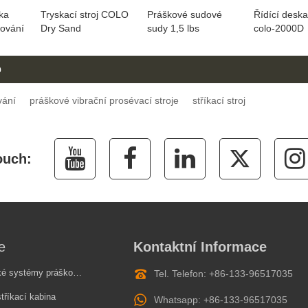
ka
Tryskací stroj COLO
Práškové sudové
Řídící deska
kování
Dry Sand
sudy 1,5 lbs
colo-2000D
o
vání
práškové vibrační prosévací stroje
stříkací stroj
e
Kontaktní Informace
stémy práškového lakování
Tel. Telefon: +86-133-96517035
tříkací kabina
Whatsapp: +86-133-96517035