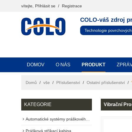
vítejte,
Přihlásit se
/
Registrace
COLO-váš zdroj p
Technologie povrchových
DOMOV
O NÁS
PRODUKT
ZPRÁ
Domů
/
vše
/
Příslušenství
/
Ostatní příslušenství
/
KATEGORIE
Vibrační Pr
Automatické systémy práškového lakování
Prášková stříkací kabina