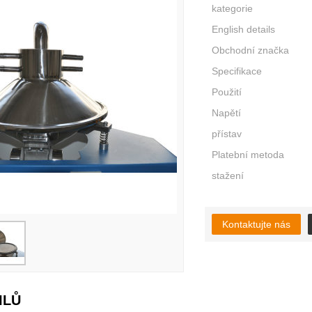
kategorie
English details
Obchodní značka
Specifikace
Použití
Napětí
přístav
Platební metoda
stažení
Kontaktujte nás
ILŮ