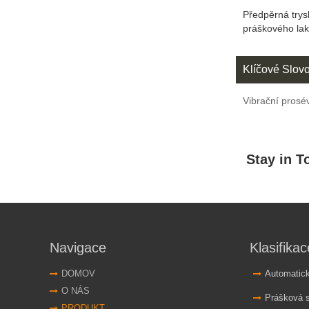
Předpěrná trys
práškového la
Klíčové Slov
Vibrační prosé
Navigace
Klasifikac
DOMOV
Automatické sy
O NÁS
Prášková s
PRODUKT