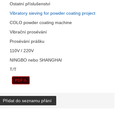
Ostatní příslušenství
Vibratory sieving for powder coating project
COLO powder coating machine
Vibrační prosévání
Prosévání prášku
110V / 220V
NINGBO nebo SHANGHAI
T/T
Přidat do seznamu přání