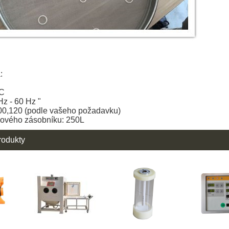
:
AC
z - 60 Hz "
100,120 (podle vašeho požadavku)
kového zásobníku: 250L
rodukty