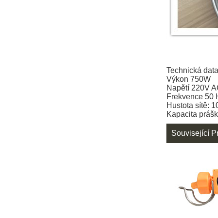
Technická data
Výkon 750W
Napětí 220V 
Frekvence 50 H
Hustota sítě: 
Kapacita práš
Související P