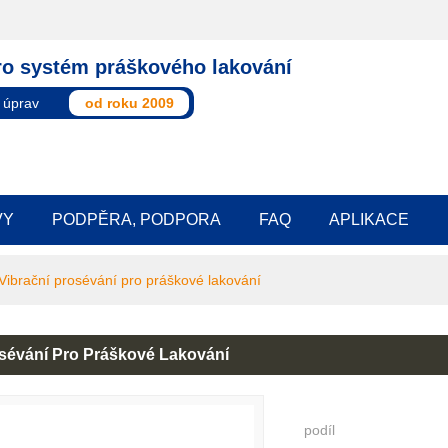
ro systém práškového lakování
 úprav
od roku 2009
VY
PODPĚRA, PODPORA
FAQ
APLIKACE
Vibrační prosévání pro práškové lakování
osévání Pro Práškové Lakování
podíl