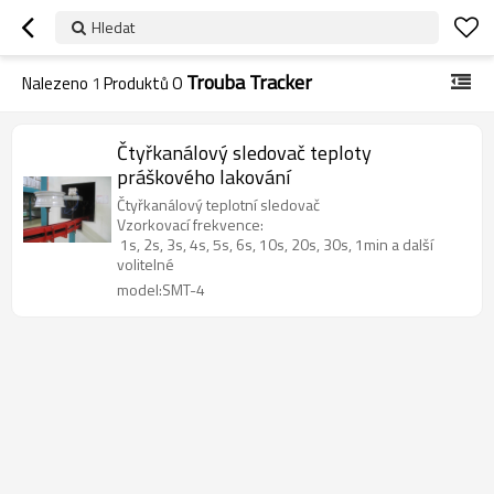
Hledat
Trouba Tracker
Nalezeno
1
Produktů O
Čtyřkanálový sledovač teploty
práškového lakování
Čtyřkanálový teplotní sledovač
Vzorkovací frekvence:
1s, 2s, 3s, 4s, 5s, 6s, 10s, 20s, 30s, 1min a další
volitelné
model:SMT-4