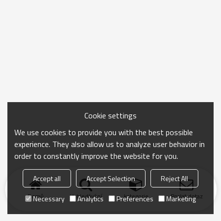
Cookie settings
We use cookies to provide you with the best possible
experience. They also allow us to analyze user behavior in
order to constantly improve the website for you.
Accept all
Accept Selection
Reject All
Domů
Vyhledávání
kategorie
Poslat dotaz
Necessary
Analytics
Preferences
Marketing