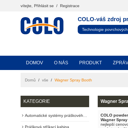
vítejte,
Přihlásit se
/
Registrace
COLO-váš zdroj p
Technologie povrchových
DOMOV
O NÁS
PRODUKT
ZPRÁ
Domů
/
vše
/
Wagner Spray Booth
KATEGORIE
Wagner Spr
COLO powder 
Automatické systémy práškového lakování
Wagner Spray
nejlepší cenov
Prášková stříkací kabina