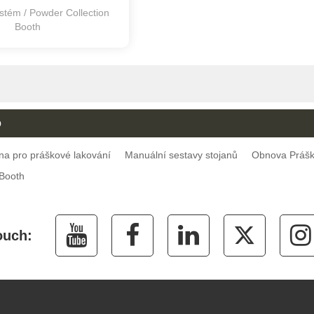
stém / Powder Collection
Booth
rají malý prostor
o
ina pro práškové lakování
Manuální sestavy stojanů
Obnova Prášk
Booth