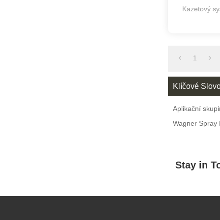
Kazetový sy
Zabí
1
Klíčové Slov
Aplikační skup
Wagner Spray 