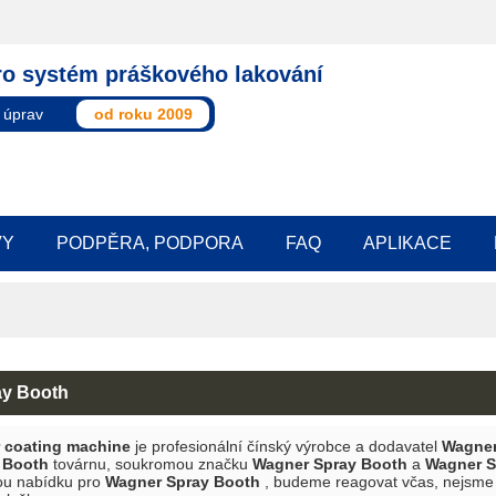
ro systém práškového lakování
 úprav
od roku 2009
VY
PODPĚRA, PODPORA
FAQ
APLIKACE
ay Booth
coating machine
je profesionální čínský výrobce a dodavatel
Wagner
 Booth
továrnu, soukromou značku
Wagner Spray Booth
a
Wagner S
ou nabídku pro
Wagner Spray Booth
, budeme reagovat včas, nejsme 